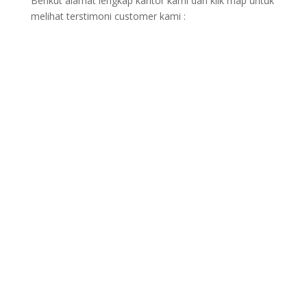
Berikut alamat lengkap kantor kami dan klik map untuk
melihat terstimoni customer kami :