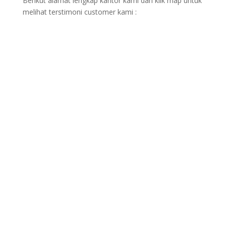
Berikut alamat lengkap kantor kami dan klik map untuk
melihat terstimoni customer kami :