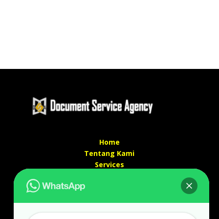
Home
Tentang Kami
Services
Kontak Kami
Kontak kami
Alamat kantor :