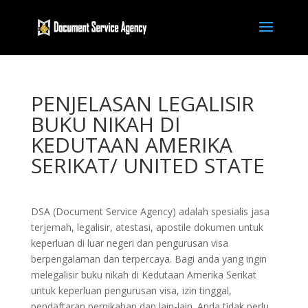
PENJELASAN LEGALISIR
BUKU NIKAH DI
KEDUTAAN AMERIKA
SERIKAT/ UNITED STATE
DSA (Document Service Agency) adalah spesialis jasa
terjemah, legalisir, atestasi, apostile dokumen untuk
keperluan di luar negeri dan pengurusan visa
berpengalaman dan terpercaya. Bagi anda yang ingin
melegalisir buku nikah di Kedutaan Amerika Serikat
untuk keperluan pengurusan visa, izin tinggal,
pendaftaran pernikahan dan lain-lain. Anda tidak perlu