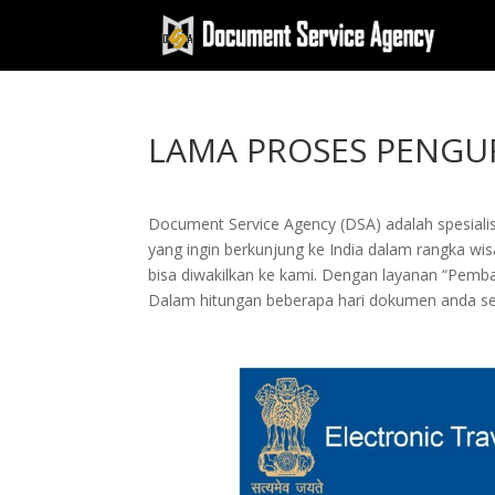
LAMA PROSES PENGUR
Document Service Agency (DSA) adalah spesialis
yang ingin berkunjung ke India dalam rangka wis
bisa diwakilkan ke kami. Dengan layanan “Pe
Dalam hitungan beberapa hari dokumen anda sel