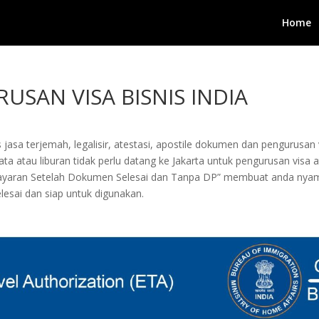
Home
USAN VISA BISNIS INDIA
 jasa terjemah, legalisir, atestasi, apostile dokumen dan pengurusa
ata atau liburan tidak perlu datang ke Jakarta untuk pengurusan visa
mbayaran Setelah Dokumen Selesai dan Tanpa DP” membuat anda ny
esai dan siap untuk digunakan.