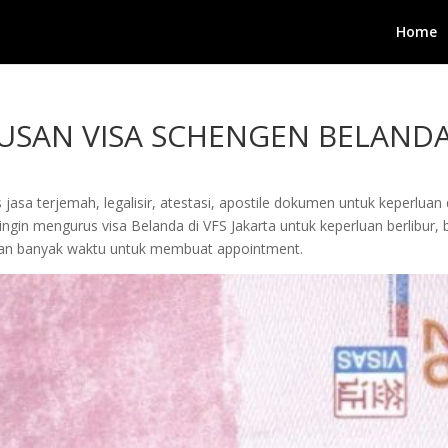
Home
USAN VISA SCHENGEN BELAND
jasa terjemah, legalisir, atestasi, apostile dokumen untuk keperluan 
gin mengurus visa Belanda di VFS Jakarta untuk keperluan berlibur, b
kan banyak waktu untuk membuat appointment.