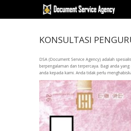
KONSULTASI PENGUR
DSA (Document Service Agency) adalah spesialis 
berpengalaman dan terpercaya. Bagi anda yang in
anda kepada kami. Anda tidak perlu menghabis