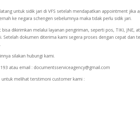
datang untuk sidik jari di VFS setelah mendapatkan appointment jika 
 pernah ke negara schengen sebelumnya maka tidak perlu sidik jari.
sa dikirimkan melalui layanan pengiriman, seperti pos, TIKI, JNE, at
i. Setelah dokumen diterima kami segera proses dengan cepat dan t
.
innya silakan hubungi kami.
1193 atau email : documentsserviceagency@gmail.com
 untuk melihat terstimoni customer kami :