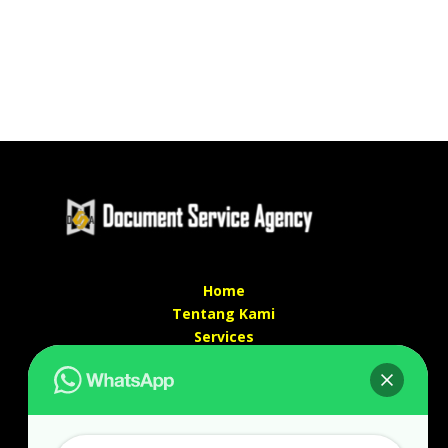
Home
Tentang Kami
Services
Kontak Kami
Kontak kami
Alamat kantor :