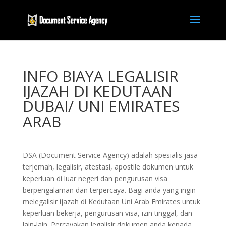
INFO BIAYA LEGALISIR
IJAZAH DI KEDUTAAN
DUBAI/ UNI EMIRATES
ARAB
DSA (Document Service Agency) adalah spesialis jasa
terjemah, legalisir, atestasi, apostile dokumen untuk
keperluan di luar negeri dan pengurusan visa
berpengalaman dan terpercaya. Bagi anda yang ingin
melegalisir ijazah di Kedutaan Uni Arab Emirates untuk
keperluan bekerja, pengurusan visa, izin tinggal, dan
lain-lain. Percayakan legalisir dokumen anda kepada