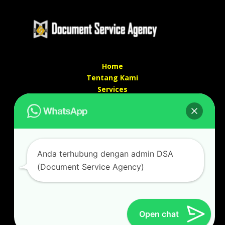
Home
Tentang Kami
Services
Kontak Kami
Kontak kami
Alamat kantor :
Jl Swadaya Pam No 6 Rt 006 Rw 007 Jatinegara,
Anda terhubung dengan admin DSA
Cakung, Jakarta Timur 13930
(Document Service Agency)
(Dekat Mesjid Al Marzukiyah Swadaya Pam)
No hp/ telpon :
087887631193 / 021 48671259
Email :
documentsserviceagency@gmail.com
Open chat