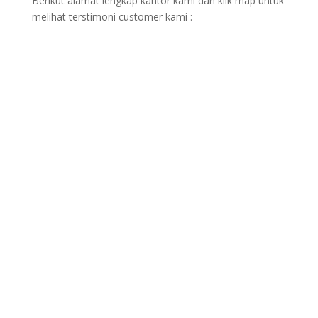
Berikut alamat lengkap kantor kami dan klik map untuk
melihat terstimoni customer kami :