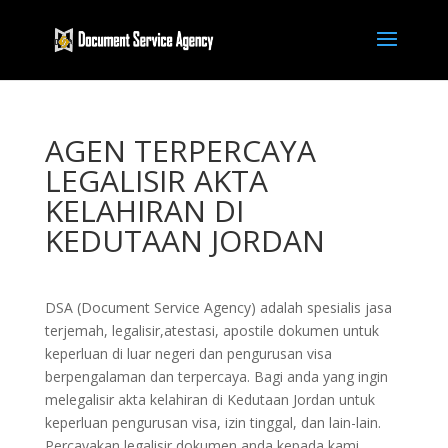
AGEN TERPERCAYA
LEGALISIR AKTA
KELAHIRAN DI
KEDUTAAN JORDAN
DSA (Document Service Agency) adalah spesialis jasa
terjemah, legalisir,atestasi, apostile dokumen untuk
keperluan di luar negeri dan pengurusan visa
berpengalaman dan terpercaya. Bagi anda yang ingin
melegalisir akta kelahiran di Kedutaan Jordan untuk
keperluan pengurusan visa, izin tinggal, dan lain-lain.
Percayakan legalisir dokumen anda kepada kami,